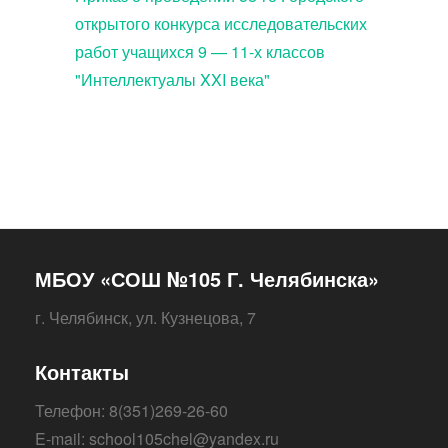
открытого конкурса исследовательских
работ учащихся 9 — 11-х классов
"Интеллектуалы XXI века"
МБОУ «СОШ №105 Г. Челябинска»
г. Челябинск, ул. Кузнецова, 7
Контакты
Телефон: 8(351)269-26-60
E-mail: school105chel@yandex.ru