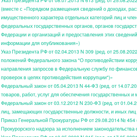
Указ Президента РФ от 08.07.2013 N 613 (ред. от 25.08.2
(вместе с «Порядком размещения сведений о доходах, рас
имущественного характера отдельных категорий лиц и чле
федеральных государственных органов, органов государст
Федерации и организаций и предоставления этих сведени
информации для опубликования»)
Указ Президента РФ от 02.04.2013 N 309 (ред. от 25.08.20
положений Федерального закона "О противодействии корр
направления запросов в Федеральную службу по финансо
проверок в целях противодействия коррупции")»
Федеральный закон от 05.04.2013 N 44-ФЗ (ред. от 14.07.2
товаров, работ, услуг для обеспечения государственных 
Федеральный закон от 03.12.2012 N 230-ФЗ (ред. от 01.04.
лиц, замещающих государственные должности, и иных лиц
Приказ Генеральной Прокуратуры РФ от 29.08.2014 № 454 (
Прокурорского надзора за исполнением законодательства 