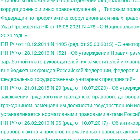
«Типовым положением о подразделении федерального гос
коррупционных и иных правонарушений», «Типовым полож
Федерации по профилактике коррупционных и иных право
Указ Президента РФ от 16.08.2021 N 478 «О Национальном
2024 годы»
ПП РФ от 18.12.2014 N 1405 (ред. от 25.03.2015) «О неко
ПП РФ от 28.12.2016 N 1521 «Об утверждении Правил ра
заработной плате руководителей, их заместителей и главн
внебюджетных фондов Российской Федерации, федеральн
федеральных государственных унитарных предприятий»
ПП РФ от 21.01.2015 N 29 (ред. от 10.07.2020) «Об утвер
заключении трудового или гражданско-правового договора 
гражданином, замещавшим должности государственной ил
устанавливается нормативными правовыми актами Росси
ПП РФ от 26.02.2010 N 96 (ред. от 10.07.2017) «Об антик
правовых актов и проектов нормативных правовых актов»