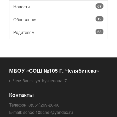
67
Новости
19
Обновления
63
Родителям
МБОУ «СОШ №105 Г. Челябинска»
г. Челябинск, ул. Кузнецова, 7
Контакты
Телефон: 8(351)269-26-60
E-mail: school105chel@yandex.ru