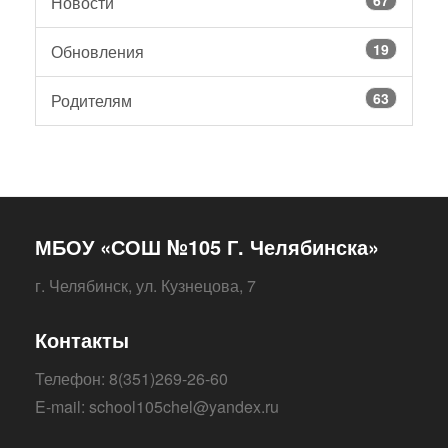
67
Новости
19
Обновления
63
Родителям
МБОУ «СОШ №105 Г. Челябинска»
г. Челябинск, ул. Кузнецова, 7
Контакты
Телефон: 8(351)269-26-60
E-mail: school105chel@yandex.ru